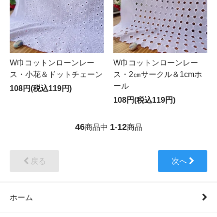
W巾コットンローンレー
W巾コットンローンレー
ス・小花＆ドットチェーン
ス・2㎝サークル＆1cmホ
ール
108円(税込119円)
108円(税込119円)
46
1
12
商品中
-
商品
戻る
次へ
ホーム