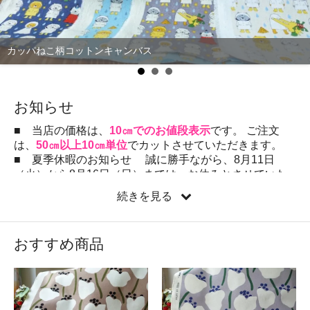
カッパねこ柄コットンキャンバス
お知らせ
■ 当店の価格は、
10㎝でのお値段表示
です。 ご注文
は、
50㎝以上10㎝単位
でカットさせていただきます。
■ 夏季休暇のお知らせ 誠に勝手ながら、8月11日
（火）から8月16日（日）までは、お休みとさせていた
だきます。
続きを見る
8月10日（月）以降のご注文分・ご入金分は 8月17
日（月）より順次発送させていただきます。
ご不便をおかけして申し訳ございませんが、どうぞ
おすすめ商品
よろしくお願いいたします。
■ 7月28日新柄をアップしました。
■ 只今、発送までに2～4営業日のお日にちをいただい
ておりますのでどうぞよろしくお願いいたします。