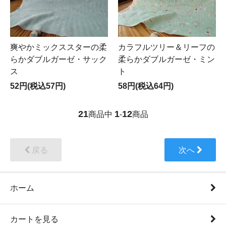
爽やかミックススターの柔
カラフルツリー＆リーフの
らかダブルガーゼ・サック
柔らかダブルガーゼ・ミン
ス
ト
52円(税込57円)
58円(税込64円)
21
1
12
商品中
-
商品
戻る
次へ
ホーム
カートを見る