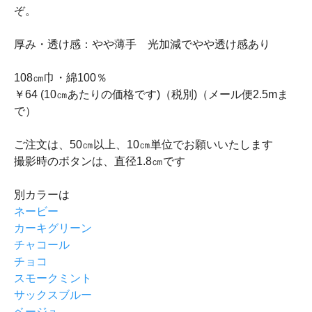
ぞ。
厚み・透け感：やや薄手 光加減でやや透け感あり
108㎝巾・綿100％
￥64 (10㎝あたりの価格です)（税別)（メール便2.5mま
で）
ご注文は、50㎝以上、10㎝単位でお願いいたします
撮影時のボタンは、直径1.8㎝です
別カラーは
ネービー
カーキグリーン
チャコール
チョコ
スモークミント
サックスブルー
ベージュ