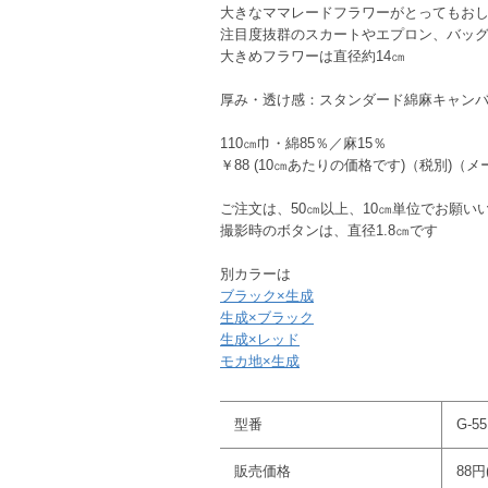
大きなママレードフラワーがとってもおし
注目度抜群のスカートやエプロン、バッ
大きめフラワーは直径約14㎝
厚み・透け感：スタンダード綿麻キャン
110㎝巾・綿85％／麻15％
￥88 (10㎝あたりの価格です)（税別)（
ご注文は、50㎝以上、10㎝単位でお願い
撮影時のボタンは、直径1.8㎝です
別カラーは
ブラック×生成
生成×ブラック
生成×レッド
モカ地×生成
型番
G-55
販売価格
88円