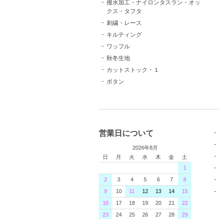
撥水加工・ナイロンタスラン・オッ
クス・タフタ
刺繍・レース
キルティング
ワッフル
秋冬生地
カットストック・１
ボタン
営業日について
2026年8月
日
月
火
水
木
金
土
1
2
3
4
5
6
7
8
9
10
11
12
13
14
15
16
17
18
19
20
21
22
23
24
25
26
27
28
29