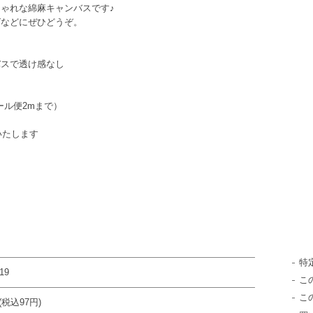
ゃれな綿麻キャンバスです♪
グなどにぜひどうぞ。
バスで透け感なし
メール便2mまで）
いたします
特
19
こ
こ
(税込97円)