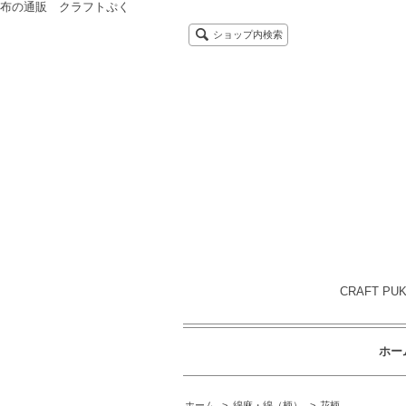
布の通販 クラフトぷく
ショップ内検索
CRAFT P
ホー
ホーム
>
綿麻・綿（柄）
>
花柄